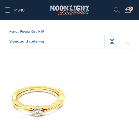
0
MENU
Home
/
Product Crt
/
0.15