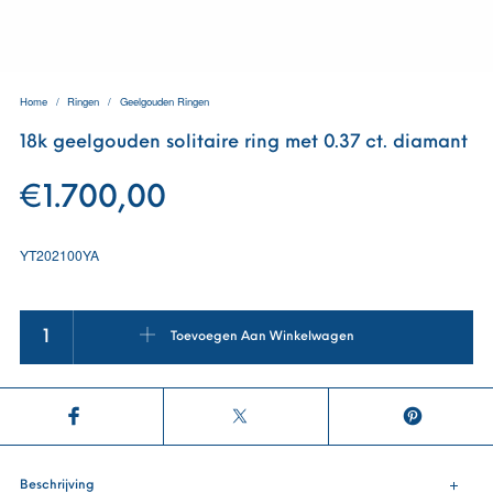
Home
/
Ringen
/
Geelgouden Ringen
18k geelgouden solitaire ring met 0.37 ct. diamant
€
1.700,00
YT202100YA
18k geelgouden solitaire ring met 0.37 ct. diamant aantal
Toevoegen Aan Winkelwagen
Beschrijving