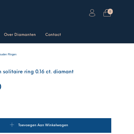
0
Over Diamanten
Contact
ouden Ringen
solitaire ring 0.16 ct. diamant
0
ire ring 0.16 ct. diamant aantal
Toevoegen Aan Winkelwagen