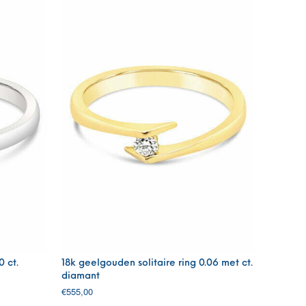
0 ct.
18k geelgouden solitaire ring 0.06 met ct.
diamant
€
555,00