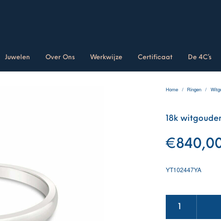
Juwelen
Over Ons
Werkwijze
Certificaat
De 4C’s
Home
/
Ringen
/
Witg
18k witgouden 
€
840,0
YT102447YA
18k witgouden solita