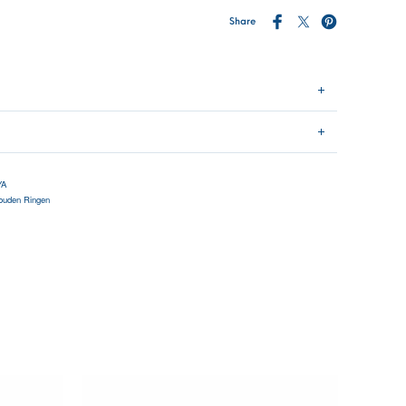
Share
YA
ouden Ringen