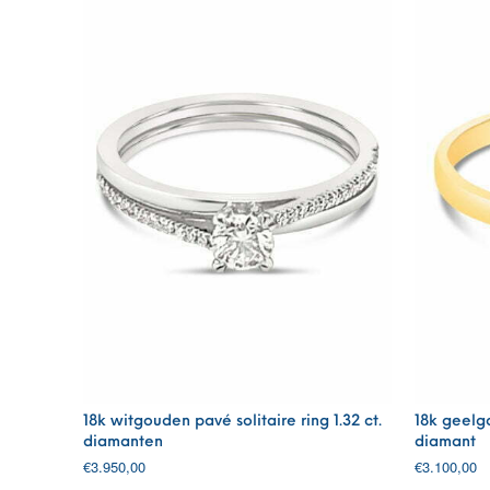
18k witgouden pavé solitaire ring 1.32 ct.
18k geelgo
diamanten
diamant
€
3.950,00
€
3.100,00