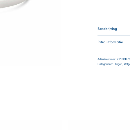
Beschrijving
Extra informatie
Artikelnummer:
YT102447
Categorieën:
Ringen
,
Witg